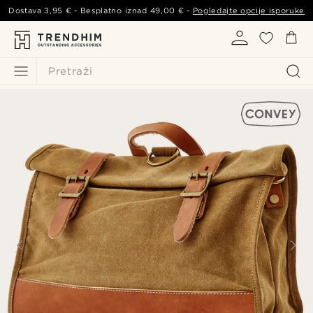
Dostava
3,95 €
- Besplatno iznad
49,00 €
-
Pogledajte opcije isporuke
Pretraži