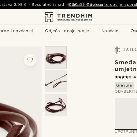
ostava
3,95 €
- Besplatno iznad
49,00 €
Kontaktirajte nas
-
Pogledajte opcije isporu
orbe i novčanici
Odjeća i donje rublje
Naočale
Os
Smeđa 
umjetn
4
Gravura
ODABERIT
UPOTPUNI