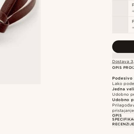
Dostava 3
OPIS PRO
Podesivo
Lako podes
Jedna vel
Udobno pr
Udobno pr
Prilagođav
pristajanj
OPIS
SPECIFIKA
RECENZIJ