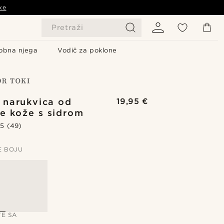
ke
Pretraži
obna njega
Vodič za poklone
narukvica od
19,95 €
e kože s sidrom
.5
(49)
E BOJU
TE SA