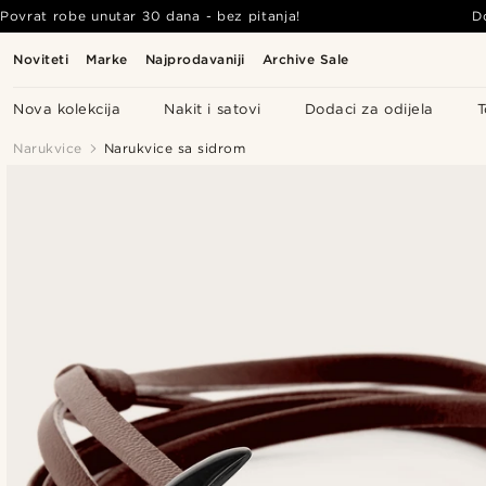
Povrat robe unutar 30 dana - bez pitanja!
D
Noviteti
Marke
Najprodavaniji
Archive Sale
Nova kolekcija
Nakit i satovi
Dodaci za odijela
T
Narukvice
Narukvice sa sidrom