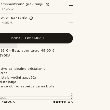
Personalizirano graviranje
+
17,95 €
Poklon pakiranje
+
4,95 €
DODAJ U KOŠARICU
,95 € - Besplatno iznad 49,00 €
IZVODA
ivo za idealno pristajanje
ičina
istaje većini zapešća
istajanje
a se obliku zapešća za najbolje
e
CIJE
E KUPACA
4.5