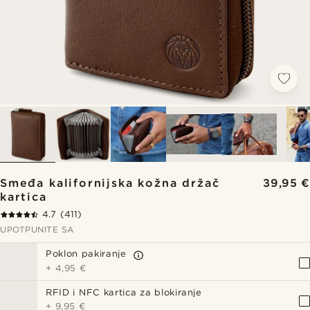
Smeđa kalifornijska kožna držač
39,95 €
kartica
4.7
(411)
UPOTPUNITE SA
Poklon pakiranje
+
4,95 €
RFID i NFC kartica za blokiranje
+
9,95 €