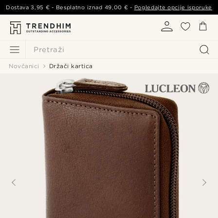
Dostava
3,95 €
- Besplatno iznad
49,00 €
-
Pogledajte opcije isporuke
Pretraži
Novčanici
Držači kartica