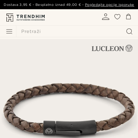
Dostava
3,95 €
- Besplatno iznad
49,00 €
-
Pogledajte opcije isporuke
Pretraži