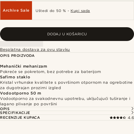
Archive Sale
Uštedi do 50 % -
Kupi sada
DODAJ U KOŠARICU
Besplatna dostava za ovu stavku
OPIS PROIZVODA
Mehanički mehanizam
Pokreće se pokretom, bez potrebe za baterijom
Safirno staklo
Kristal vrhunske kvalitete s površinom otpornom na ogrebotine
za dugotrajan prozirni izgled
Vodootporno 50 m
Vodootporno za svakodnevnu upotrebu, uključujući tuširanje i
lagano plivanje po površini
OPIS
SPECIFIKACIJE
RECENZIJE KUPACA
4.6