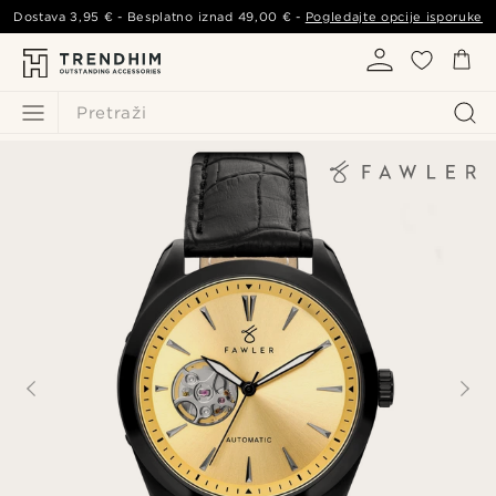
Dostava
3,95 €
- Besplatno iznad
49,00 €
-
Pogledajte opcije isporuke
Pretraži