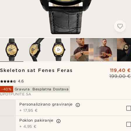
VIDEO
Skeleton sat Fenes Feras
119,40 €
199,00 €
4.6
-40%
Gravura
Besplatna Dostava
UPOTPUNITE SA
Personalizirano graviranje
+
17,95 €
Poklon pakiranje
+
4,95 €