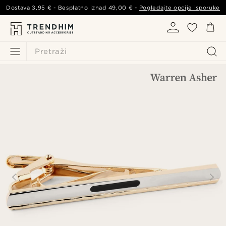
Dostava
3,95 €
- Besplatno iznad
49,00 €
-
Pogledajte opcije isporuke
Pretraži