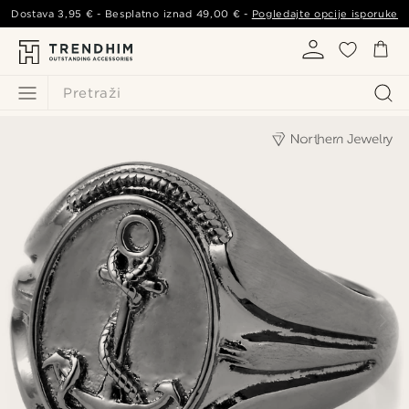
Dostava
3,95 €
- Besplatno iznad
49,00 €
-
Pogledajte opcije isporuke
Pretraži