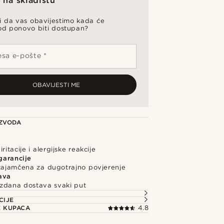
na skladištu
li da vas obavijestimo kada će
od ponovo biti dostupan?
sa e-pošte *
OBAVIJESTI ME
IZVODA
ritacije i alergijske reakcije
garancije
 zajamčena za dugotrajno povjerenje
ava
uzdana dostava svaki put
CIJE
E KUPACA
4.8