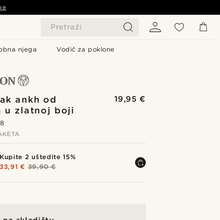
ke
Pretraži
obna njega
Vodič za poklone
sak ankh od
19,95 €
a u zlatnoj boji
.8
AKETA
Kupite 2 uštedite 15%
33,91 €
39,90 €