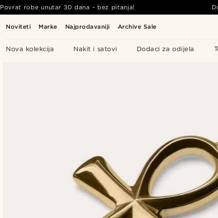
Povrat robe unutar 30 dana - bez pitanja!
D
Noviteti
Marke
Najprodavaniji
Archive Sale
Nova kolekcija
Nakit i satovi
Dodaci za odijela
T