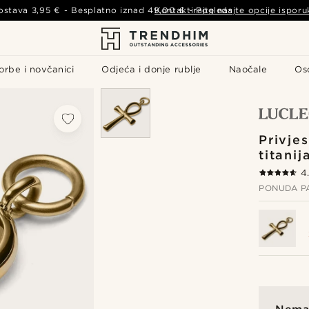
ostava
3,95 €
- Besplatno iznad
49,00 €
Kontaktirajte nas
-
Pogledajte opcije isporu
orbe i novčanici
Odjeća i donje rublje
Naočale
Os
Privje
titanij
4
PONUDA P