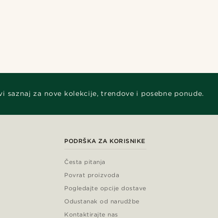
vi saznaj za nove kolekcije, trendove i posebne ponude.
PODRŠKA ZA KORISNIKE
Česta pitanja
Povrat proizvoda
Pogledajte opcije dostave
Odustanak od narudžbe
Kontaktirajte nas