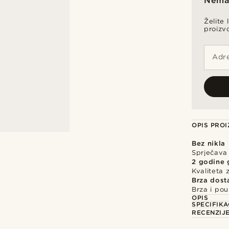
Nema 
Želite 
proizv
Adre
OPIS PRO
Bez nikla
Sprječava i
2 godine 
Kvaliteta
Brza dost
Brza i po
OPIS
SPECIFIKA
RECENZIJ