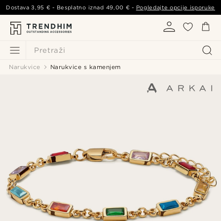
Dostava
3,95 €
- Besplatno iznad
49,00 €
-
Pogledajte opcije isporuke
Pretraži
Narukvice
Narukvice s kamenjem