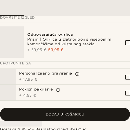
DOVRŠITE IZGLED
Odgovarajuća ogrlica
Prism | Ogrlica u zlatnoj boji s višebojnim
kamenčićima od kristalnog stakla
+
59,95 €
53,95 €
UPOTPUNITE SA
Personalizirano graviranje
+
17,95 €
Poklon pakiranje
+
4,95 €
DODAJ U KOŠARICU
Dostava 3,95 € - Besplatno iznad 49,00 €