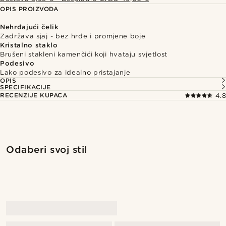
OPIS PROIZVODA
Nehrđajući čelik
Zadržava sjaj - bez hrđe i promjene boje
Kristalno staklo
Brušeni stakleni kamenčići koji hvataju svjetlost
Podesivo
Lako podesivo za idealno pristajanje
OPIS
SPECIFIKACIJE
RECENZIJE KUPACA
4.8
Kupite ovaj izgled
Kupite 
Odaberi svoj stil
@marcossapere
@pabloceazar