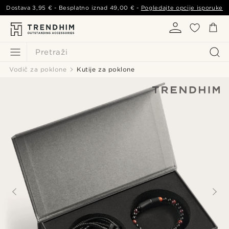
Dostava
3,95 €
- Besplatno iznad
49,00 €
-
Pogledajte opcije isporuke
Pretraži
Vodič za poklone
Kutije za poklone