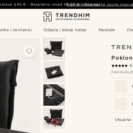
ostava
3,95 €
- Besplatno iznad
49,00 €
Kontaktirajte nas
-
Pogledajte opcije isporu
orbe i novčanici
Odjeća i donje rublje
Naočale
Os
Poklon
4
PAKIRANJE
Ukupna v