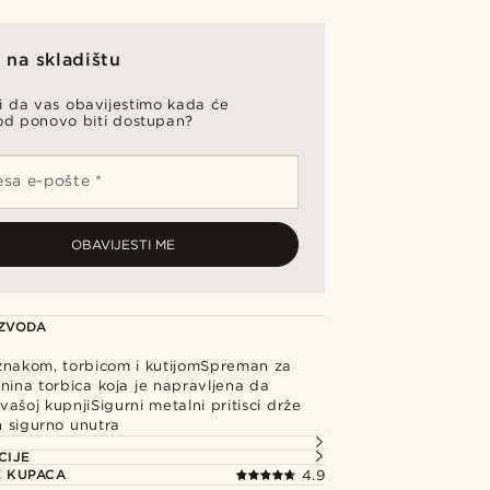
na skladištu
li da vas obavijestimo kada će
od ponovo biti dostupan?
sa e-pošte *
OBAVIJESTI ME
IZVODA
oznakom, torbicom i kutijomSpreman za
nina torbica koja je napravljena da
ašoj kupnjiSigurni metalni pritisci drže
n sigurno unutra
CIJE
E KUPACA
4.9