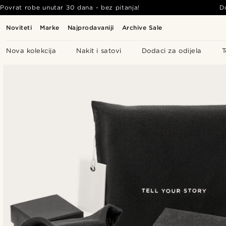
Povrat robe unutar 30 dana - bez pitanja!
D
Noviteti
Marke
Najprodavaniji
Archive Sale
Nova kolekcija
Nakit i satovi
Dodaci za odijela
T