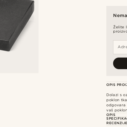
Nema 
Želite 
proizv
Adre
OPIS PRO
Dolazi s 
poklon tka
odgovara v
vaš poklo
OPIS
SPECIFIKA
RECENZIJ