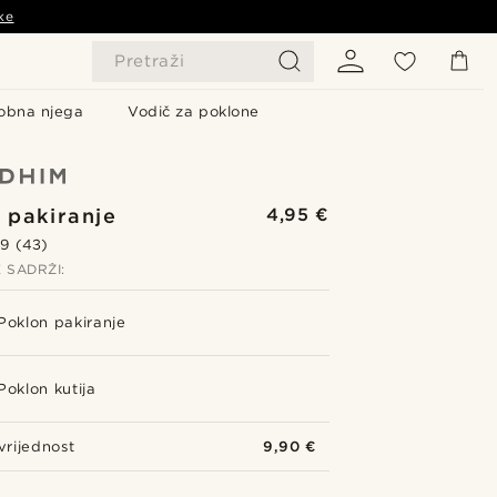
ke
Pretraži
obna njega
Vodič za poklone
 pakiranje
4,95 €
.9
(43)
 SADRŽI:
Poklon pakiranje
Poklon kutija
rijednost
9,90 €