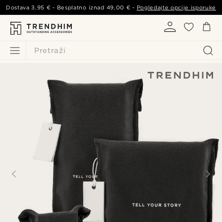
Dostava
3,95 €
- Besplatno iznad
49,00 €
-
Pogledajte opcije isporuke
Pretraži