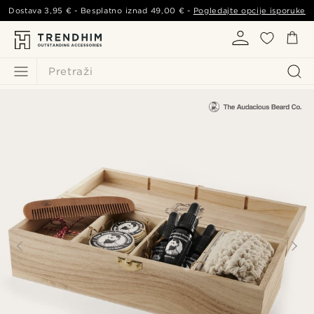
Dostava
3,95 €
- Besplatno iznad
49,00 €
-
Pogledajte opcije isporuke
Pretraži