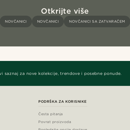
Otkrijte više
NOVČANICI
NOVČANICI
NOVČANICI SA ZATVARAČEM
vi saznaj za nove kolekcije, trendove i posebne ponude.
PODRŠKA ZA KORISNIKE
Česta pitanja
Povrat proizvoda
Pogledajte opcije dostave