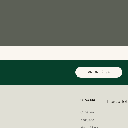
PRIDRUŽI SE
O NAMA
Trustpilot
O nama
Karijera
Novi članci