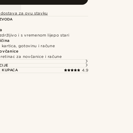
 dostava za ovu stavku
IZVODA
a
zdržljivo i s vremenom lijepo stari
ičina
 kartica, gotovinu i račune
ovčanice
retinac za novčanice i račune
CIJE
E KUPACA
4.9