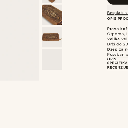
Besplatna
OPIS PRO
Prava kož
Otporno, i
Velika vel
Drži do 20
Džep za n
Poseban p
OPIS
SPECIFIKA
RECENZIJ