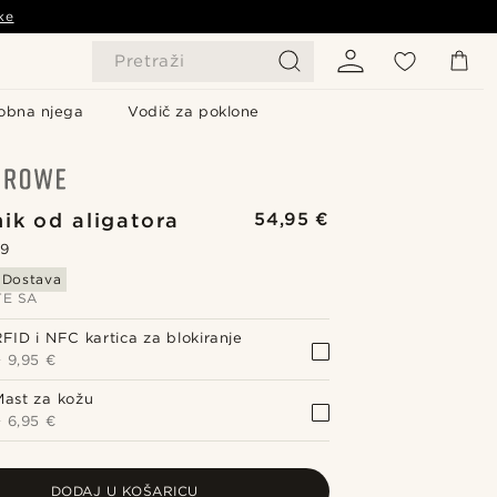
ke
Pretraži
obna njega
Vodič za poklone
ik od aligatora
54,95 €
.9
 Dostava
TE SA
RFID i NFC kartica za blokiranje
+
9,95 €
Mast za kožu
+
6,95 €
DODAJ U KOŠARICU