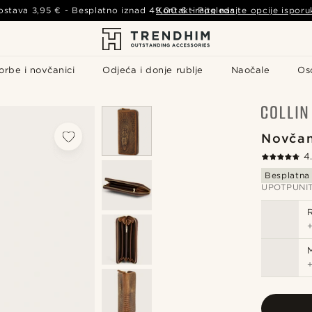
ostava
3,95 €
- Besplatno iznad
49,00 €
Kontaktirajte nas
-
Pogledajte opcije isporu
orbe i novčanici
Odjeća i donje rublje
Naočale
Os
Novčan
4
Besplatna
UPOTPUNI