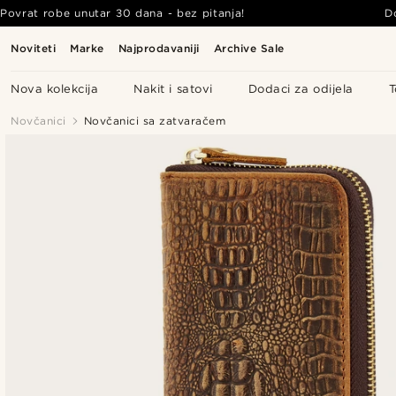
Povrat robe unutar 30 dana - bez pitanja!
D
Noviteti
Marke
Najprodavaniji
Archive Sale
Nova kolekcija
Nakit i satovi
Dodaci za odijela
T
Novčanici
Novčanici sa zatvaračem