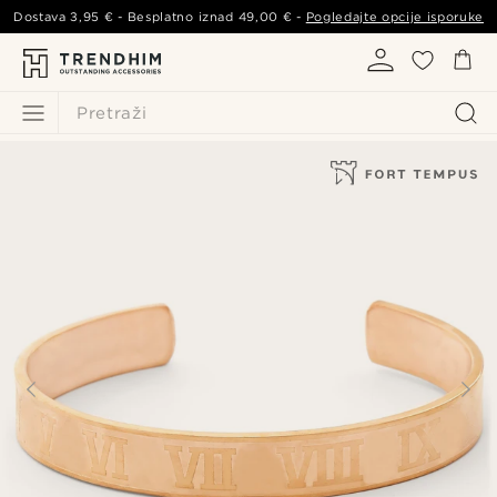
Dostava
3,95 €
- Besplatno iznad
49,00 €
-
Pogledajte opcije isporuke
Pretraži