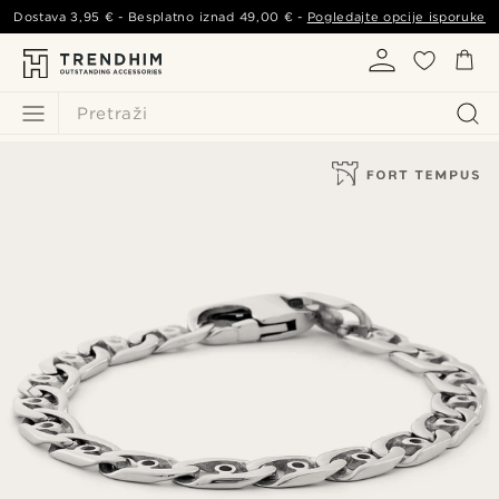
Dostava
3,95 €
- Besplatno iznad
49,00 €
-
Pogledajte opcije isporuke
Pretraži