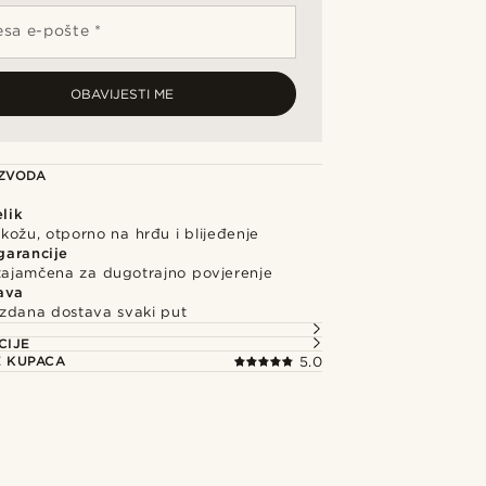
sa e-pošte *
OBAVIJESTI ME
IZVODA
elik
kožu, otporno na hrđu i blijeđenje
garancije
 zajamčena za dugotrajno povjerenje
ava
uzdana dostava svaki put
CIJE
E KUPACA
5.0