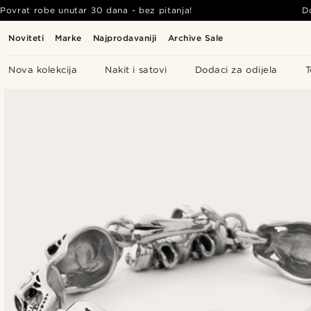
Povrat robe unutar 30 dana - bez pitanja!
D
Noviteti
Marke
Najprodavaniji
Archive Sale
Nova kolekcija
Nakit i satovi
Dodaci za odijela
T