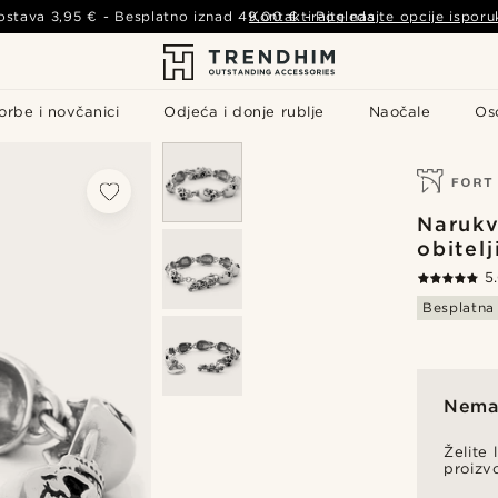
ostava
3,95 €
- Besplatno iznad
49,00 €
Kontaktirajte nas
-
Pogledajte opcije isporu
orbe i novčanici
Odjeća i donje rublje
Naočale
Os
Narukv
obitelj
5
Besplatna
Nema 
Želite 
proizv