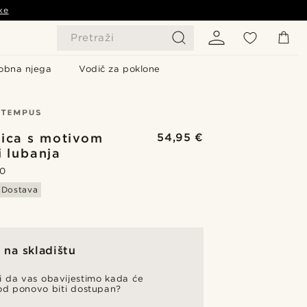
ke
Pretraži
obna njega
Vodič za poklone
ica s motivom
54,95 €
i lubanja
.0
 Dostava
na skladištu
li da vas obavijestimo kada će
od ponovo biti dostupan?