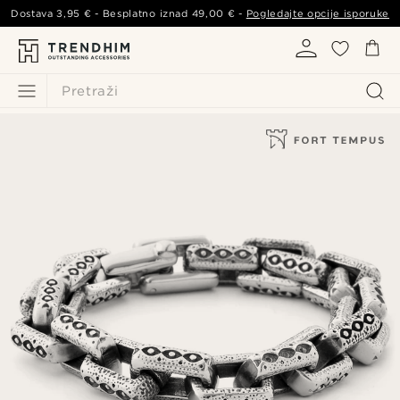
Dostava
3,95 €
- Besplatno iznad
49,00 €
-
Pogledajte opcije isporuke
Pretraži