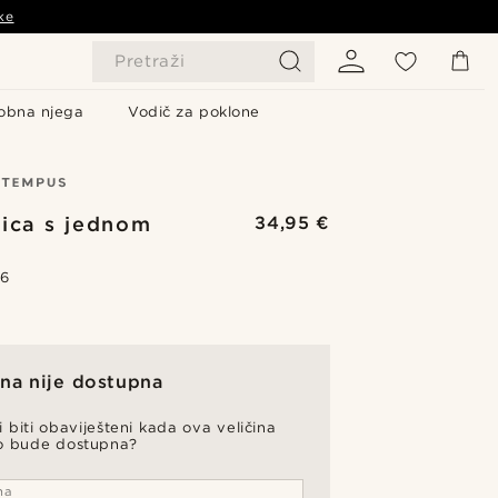
ke
Pretraži
obna njega
Vodič za poklone
ica s jednom
34,95 €
m
.6
ina nije dostupna
li biti obaviješteni kada ova veličina
o bude dostupna?
na