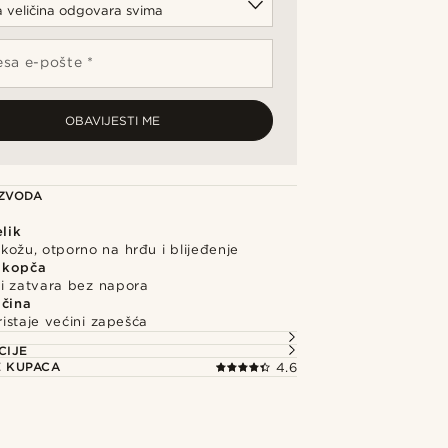
sa e-pošte *
OBAVIJESTI ME
IZVODA
elik
kožu, otporno na hrđu i blijeđenje
 kopča
 i zatvara bez napora
ičina
istaje većini zapešća
CIJE
E KUPACA
4.6