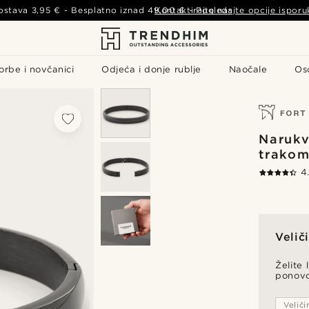
ostava
3,95 €
- Besplatno iznad
49,00 €
Kontaktirajte nas
-
Pogledajte opcije isporu
orbe i novčanici
Odjeća i donje rublje
Naočale
Os
Narukv
trako
4
Velič
Želite 
ponov
Veliči