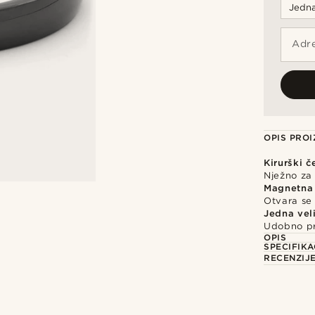
Adre
OPIS PRO
Kirurški č
Nježno za 
Magnetna
Otvara se
Jedna vel
Udobno pr
OPIS
SPECIFIKA
RECENZIJ