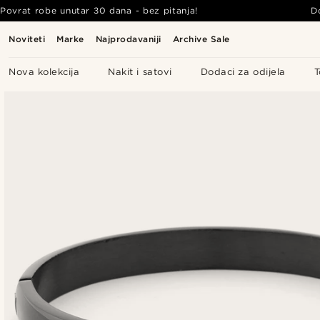
Povrat robe unutar 30 dana - bez pitanja!
D
Noviteti
Marke
Najprodavaniji
Archive Sale
Nova kolekcija
Nakit i satovi
Dodaci za odijela
T