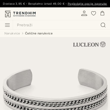
Dostava
3,95 €
- Besplatno iznad
49,00 €
-
Pogledajte opcije isporuke
Pretraži
Narukvice
Čelične narukvice