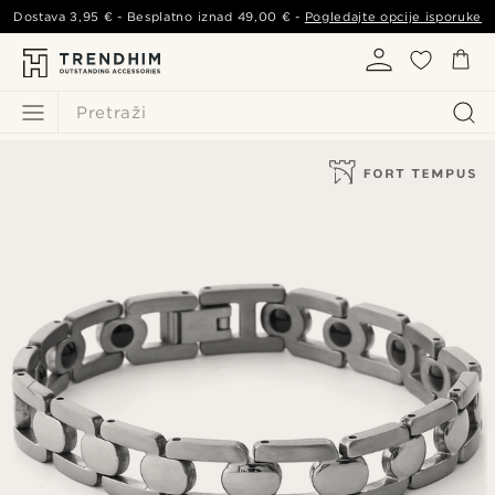
Dostava
3,95 €
- Besplatno iznad
49,00 €
-
Pogledajte opcije isporuke
Pretraži