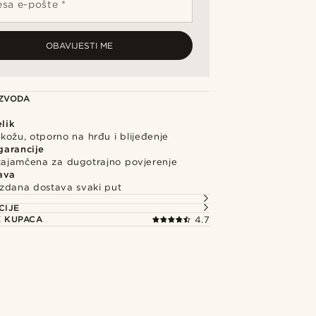
sa e-pošte *
OBAVIJESTI ME
IZVODA
elik
kožu, otporno na hrđu i blijeđenje
garancije
 zajamčena za dugotrajno povjerenje
ava
uzdana dostava svaki put
CIJE
E KUPACA
4.7