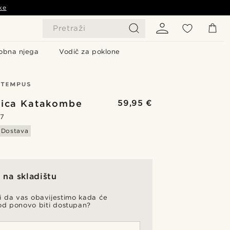
ke
Pretraži
obna njega
Vodič za poklone
vica Katakombe
59,95 €
.7
 Dostava
na skladištu
li da vas obavijestimo kada će
od ponovo biti dostupan?