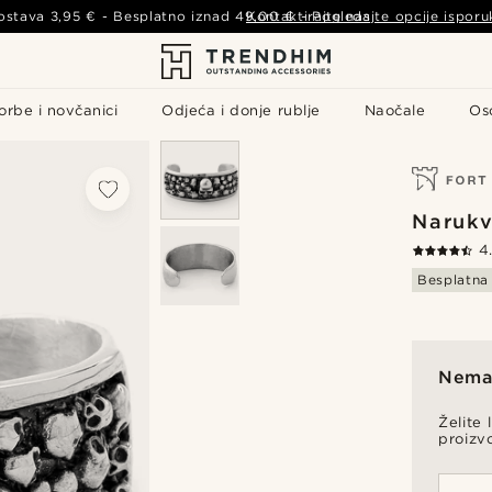
ostava
3,95 €
- Besplatno iznad
49,00 €
Kontaktirajte nas
-
Pogledajte opcije isporu
orbe i novčanici
Odjeća i donje rublje
Naočale
Os
Naruk
4
Besplatna
Nema 
Želite 
proizv