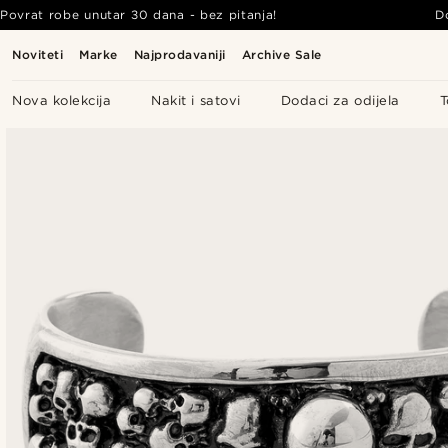
Povrat robe unutar 30 dana - bez pitanja!
D
Noviteti
Marke
Najprodavaniji
Archive Sale
Nova kolekcija
Nakit i satovi
Dodaci za odijela
T