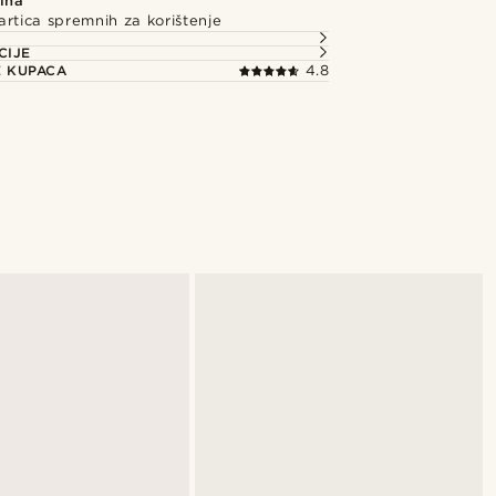
ina
artica spremnih za korištenje
CIJE
E KUPACA
4.8