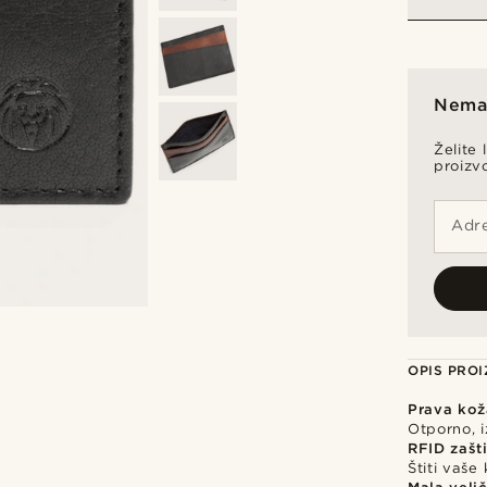
Nema 
Želite 
proizv
Adre
OPIS PRO
Prava kož
Otporno, i
RFID zašt
Štiti vaše