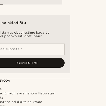
na skladištu
li da vas obavijestimo kada će
od ponovo biti dostupan?
sa e-pošte *
OBAVIJESTI ME
IZVODA
a
zdržljivo i s vremenom lijepo stari
ita
 kartice od digitalne krađe