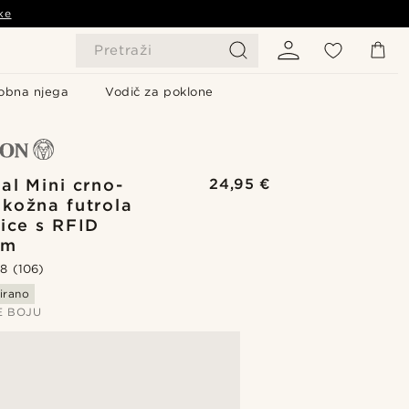
ke
Pretraži
obna njega
Vodič za poklone
al Mini crno-
24,95 €
kožna futrola
tice s RFID
om
.8
(106)
irano
E BOJU