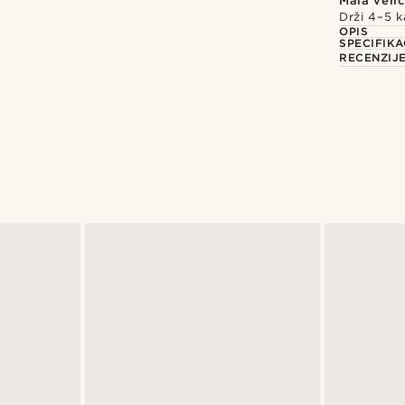
Mala velič
Drži 4–5 k
OPIS
SPECIFIKA
RECENZIJ