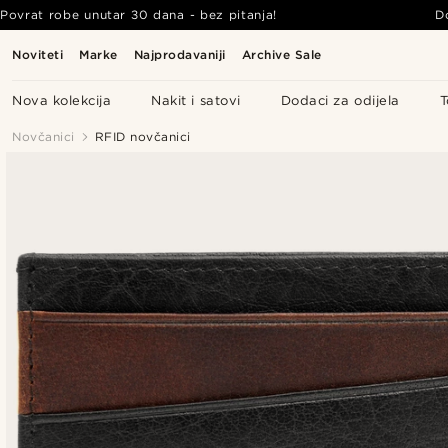
Povrat robe unutar 30 dana - bez pitanja!
D
Noviteti
Marke
Najprodavaniji
Archive Sale
Nova kolekcija
Nakit i satovi
Dodaci za odijela
T
Novčanici
RFID novčanici