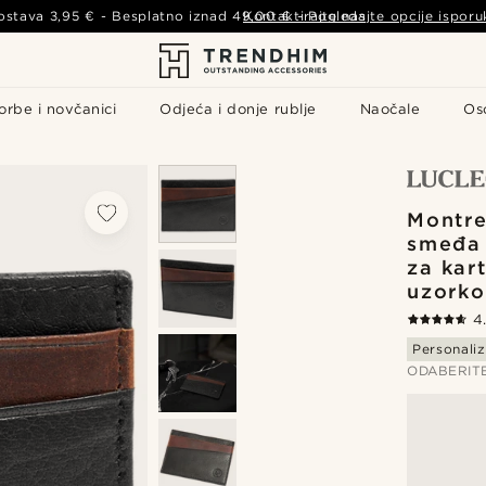
ostava
3,95 €
- Besplatno iznad
49,00 €
Kontaktirajte nas
-
Pogledajte opcije isporu
orbe i novčanici
Odjeća i donje rublje
Naočale
Os
Montre
smeđa 
za kar
uzork
4
Personaliz
ODABERIT