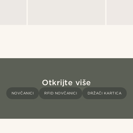
Otkrijte više
NOVČANICI
RFID NOVČANICI
DRŽAČI KARTICA