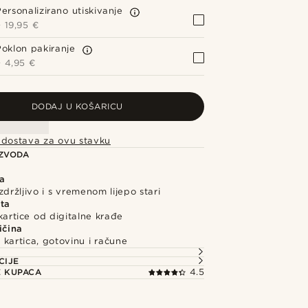
ersonalizirano utiskivanje
+
19,95 €
Poklon pakiranje
+
4,95 €
DODAJ U KOŠARICU
 dostava za ovu stavku
IZVODA
a
zdržljivo i s vremenom lijepo stari
ita
 kartice od digitalne krađe
ičina
 kartica, gotovinu i račune
CIJE
E KUPACA
4.5