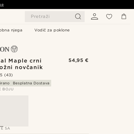
ke
Pretraži
obna njega
Vodič za poklone
al Maple crni
54,95 €
ožni novčanik
.5
(43)
irano
Besplatna Dostava
E BOJU
TE SA