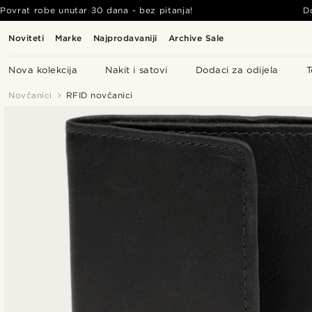
Povrat robe unutar 30 dana - bez pitanja!
D
Noviteti
Marke
Najprodavaniji
Archive Sale
Nova kolekcija
Nakit i satovi
Dodaci za odijela
T
Novčanici
RFID novčanici