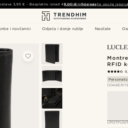
ostava
3,95 €
- Besplatno iznad
49,00 €
Kontaktirajte nas
-
Pogledajte opcije isporu
orbe i novčanici
Odjeća i donje rublje
Naočale
Os
Montre
RFID k
4
Personaliz
ODABERIT
UPOTPUNI