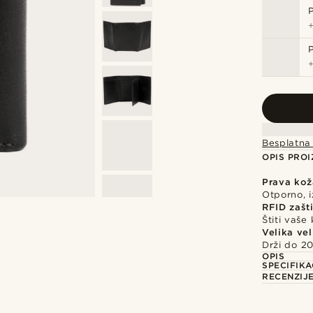
P
Besplatna
OPIS PRO
Prava kož
Otporno, i
RFID zašt
Štiti vaše
Velika vel
Drži do 20
OPIS
SPECIFIKA
RECENZIJ