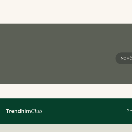
NOVČ
Pr