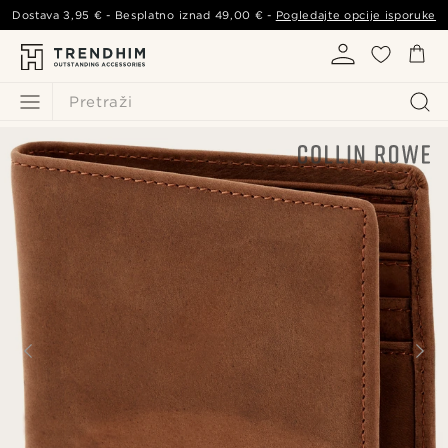
Dostava
3,95 €
- Besplatno iznad
49,00 €
-
Pogledajte opcije isporuke
Pretraži