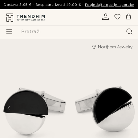
Dostava
3,95 €
- Besplatno iznad
49,00 €
-
Pogledajte opcije isporuke
Pretraži