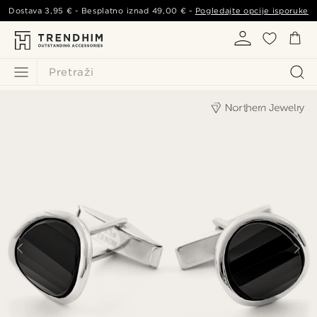
Dostava
3,95 €
- Besplatno iznad
49,00 €
-
Pogledajte opcije isporuke
Pretraži