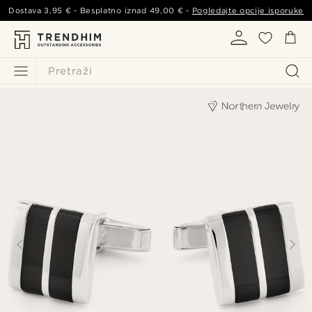
Dostava
3,95 €
- Besplatno iznad
49,00 €
-
Pogledajte opcije isporuke
Pretraži