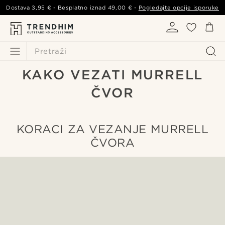
Dostava
3,95 €
- Besplatno iznad
49,00 €
-
Pogledajte opcije isporuke
Pretraži
KAKO VEZATI MURRELL
ČVOR
KORACI ZA VEZANJE MURRELL
ČVORA