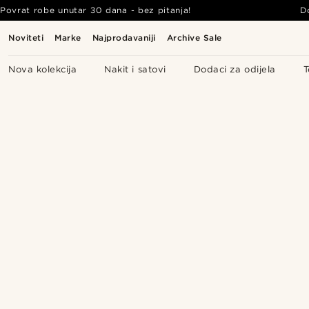
Povrat robe unutar 30 dana - bez pitanja!
D
Noviteti
Marke
Najprodavaniji
Archive Sale
Nova kolekcija
Nakit i satovi
Dodaci za odijela
T