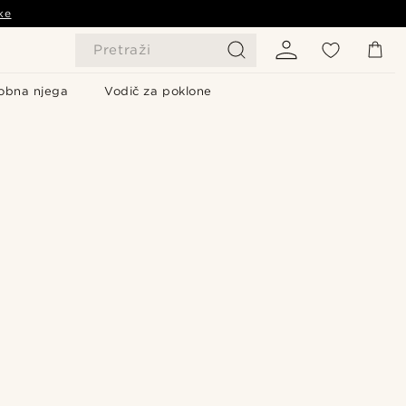
ke
Pretraži
obna njega
Vodič za poklone