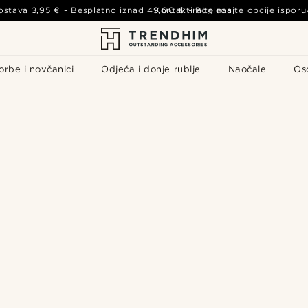
ostava
3,95 €
- Besplatno iznad
49,00 €
Kontaktirajte nas
-
Pogledajte opcije isporu
orbe i novčanici
Odjeća i donje rublje
Naočale
Os