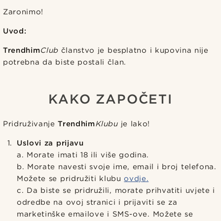
Zaronimo!
Uvod:
Trendhim
Club
članstvo je besplatno i kupovina nije
potrebna da biste postali član.
KAKO ZAPOČETI
Pridruživanje
Trendhim
Klubu
je lako!
Uslovi za prijavu
a. Morate imati 18 ili više godina.
b. Morate navesti svoje ime, email i broj telefona.
Možete se pridružiti klubu
ovdje.
c. Da biste se pridružili, morate prihvatiti uvjete i
odredbe na ovoj stranici i prijaviti se za
marketinške emailove i SMS-ove. Možete se