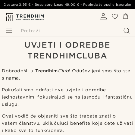
Dostava
3,95 €
- Besplatno iznad
49,00 €
-
Pogledajte opcije isporuke
Pretraži
UVJETI I ODREDBE
TRENDHIMCLUBA
Dobrodošli u
Trendhim
Club
! Oduševljeni smo što ste
s nama.
Pokušali smo održati ove uvjete i odredbe
jednostavnim, fokusirajući se na jasnoću i fantastičnu
uslugu.
Ovaj vodič će objasniti sve što trebate znati o
vašem članstvu, uključujući benefite koje ćete uživati
i kako sve to funkcionira.