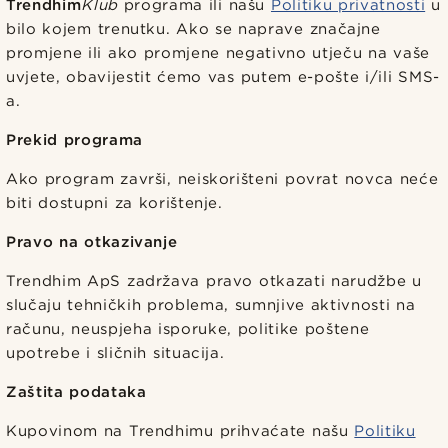
Trendhim
Klub
programa ili našu
Politiku privatnosti
u
bilo kojem trenutku. Ako se naprave značajne
promjene ili ako promjene negativno utječu na vaše
uvjete, obavijestit ćemo vas putem e-pošte i/ili SMS-
a.
Prekid programa
Ako program završi, neiskorišteni povrat novca neće
biti dostupni za korištenje.
Pravo na otkazivanje
Trendhim ApS zadržava pravo otkazati narudžbe u
slučaju tehničkih problema, sumnjive aktivnosti na
računu, neuspjeha isporuke, politike poštene
upotrebe i sličnih situacija.
Zaštita podataka
Kupovinom na Trendhimu prihvaćate našu
Politiku