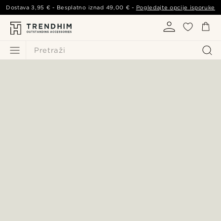
Dostava
3,95 €
- Besplatno iznad
49,00 €
-
Pogledajte opcije isporuke
Pretraži