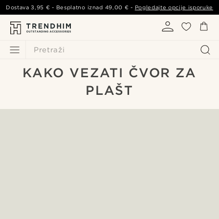
Dostava
3,95 €
- Besplatno iznad
49,00 €
-
Pogledajte opcije isporuke
Pretraži
KAKO VEZATI ČVOR ZA
PLAŠT