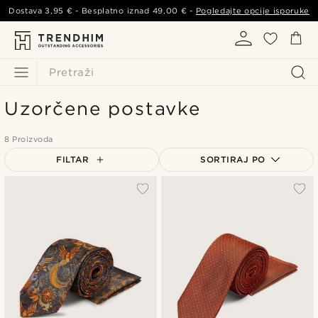
Dostava
3,95 €
- Besplatno iznad
49,00 €
-
Pogledajte opcije isporuke
Pretraži
Uzorčene postavke
8 Proizvoda
FILTAR
SORTIRAJ PO
Najpopularnije
Najnovije
Najniža cijena
Najviša cijena