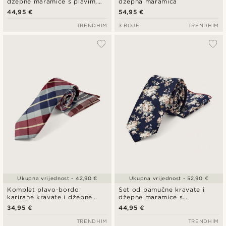
džepne maramice s plavim,
džepna maramica
ružičastim i zelenim cvjetnim
44,95 €
54,95 €
uzorkom
TRENDHIM
3 BOJE
TRENDHIM
Ukupna vrijednost - 42,90 €
Ukupna vrijednost - 52,90 €
Komplet plavo-bordo
Set od pamučne kravate i
karirane kravate i džepne
džepne maramice s
maramice
tamnoplavim i bijelim
34,95 €
44,95 €
cvjetnim uzorkom
TRENDHIM
TRENDHIM