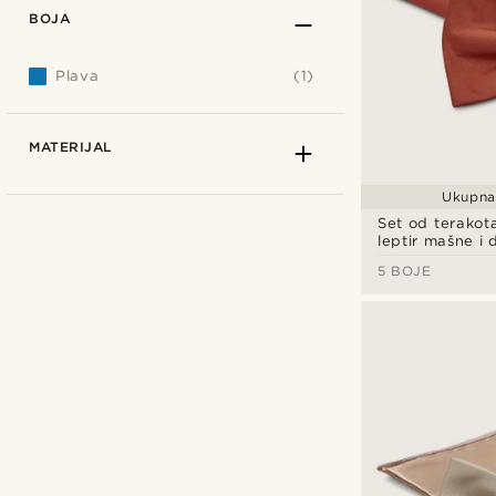
BOJA
Plava
(1)
MATERIJAL
Ukupna 
Set od terakot
leptir mašne i
maramice
5 BOJE