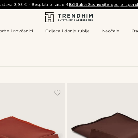
ostava
3,95 €
- Besplatno iznad
49,00 €
Kontaktirajte nas
-
Pogledajte opcije isporu
orbe i novčanici
Odjeća i donje rublje
Naočale
Os