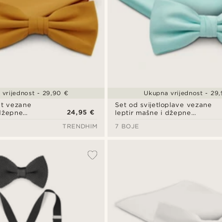
vrijednost - 29,90 €
Ukupna vrijednost - 29
et vezane
Set od svijetloplave vezane
24,95 €
 džepne
leptir mašne i džepne
maramice
TRENDHIM
7 BOJE