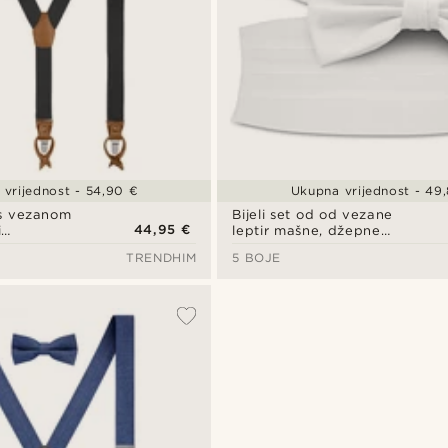
vrijednost - 54,90 €
Ukupna vrijednost - 49
 s vezanom
Bijeli set od od vezane
44,95 €
i
leptir mašne, džepne
maramice i pojasa
TRENDHIM
5 BOJE