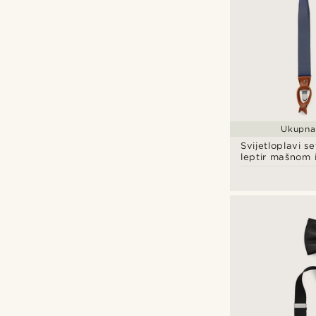
Ukupna 
Svijetloplavi s
leptir mašnom 
naramenicama