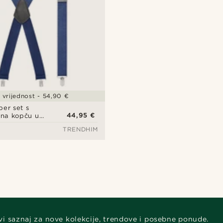
vrijednost - 54,90 €
per set s
44,95 €
na kopču u
 i vezanom
TRENDHIM
vi saznaj za nove kolekcije, trendove i posebne ponude.