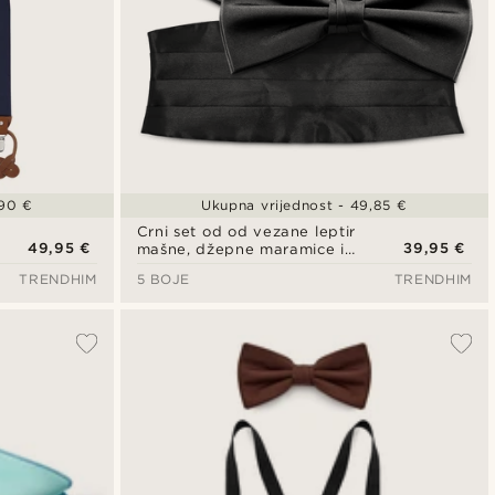
,90 €
Ukupna vrijednost - 49,85 €
Crni set od od vezane leptir
49,95 €
39,95 €
mašne, džepne maramice i
pojasa
TRENDHIM
5 BOJE
TRENDHIM