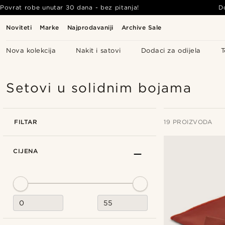
Povrat robe unutar 30 dana - bez pitanja!
D
Noviteti
Marke
Najprodavaniji
Archive Sale
Nova kolekcija
Nakit i satovi
Dodaci za odijela
T
Setovi u solidnim bojama
FILTAR
19 PROIZVODA
CIJENA