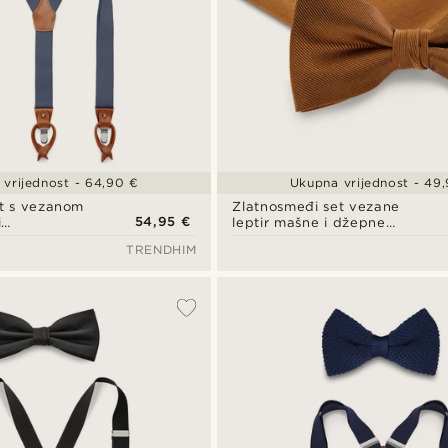
vrijednost - 64,90 €
Ukupna vrijednost - 49
et s vezanom
Zlatnosmeđi set vezane
54,95 €
i
leptir mašne i džepne
maramice od svilenog
TRENDHIM
kepera