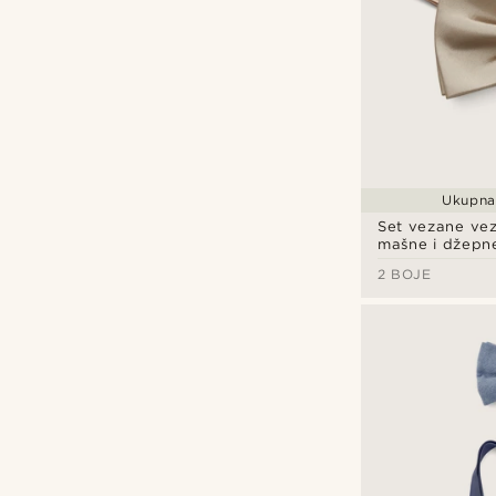
Pamuk
(1)
Ukupna 
Set vezane vez
mašne i džepn
boje šampanjc
2 BOJE