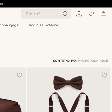
ke
Pretraži
obna njega
Vodič za poklone
SORTIRAJ PO:
NAJPOPULARNIJE
Najpopularnije
Najnovije
Najniža cijena
Najviša cijena