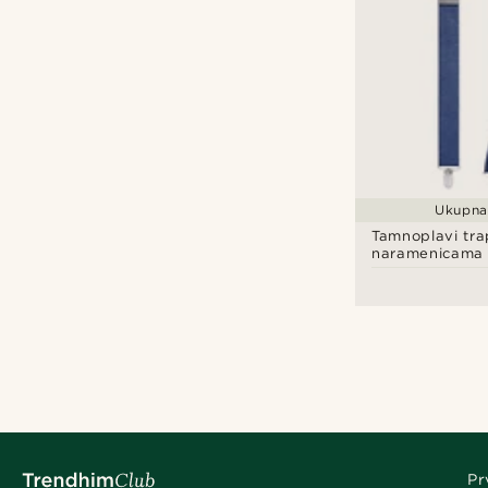
Ukupna 
Tamnoplavi tra
naramenicama 
obliku slova X
leptir mašnom
Pr