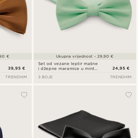
,90 €
Ukupna vrijednost - 29,90 €
Set od vezane leptir mašne
39,95 €
24,95 €
i džepne maramice u mint
zelenoj boji
TRENDHIM
3 BOJE
TRENDHIM