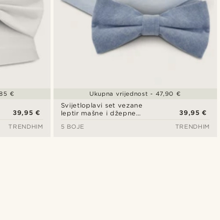
,85 €
Ukupna vrijednost - 47,90 €
Svijetloplavi set vezane
39,95 €
39,95 €
leptir mašne i džepne
maramice
TRENDHIM
5 BOJE
TRENDHIM