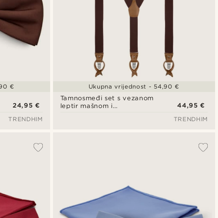
,90 €
Ukupna vrijednost - 54,90 €
Tamnosmeđi set s vezanom
24,95 €
44,95 €
leptir mašnom i
naramenicama
TRENDHIM
TRENDHIM