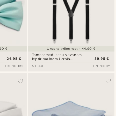
,90 €
Ukupna vrijednost - 44,90 €
Tamnosmeđi set s vezanom
24,95 €
39,95 €
leptir mašnom i crnih
naramenica
TRENDHIM
5 BOJE
TRENDHIM