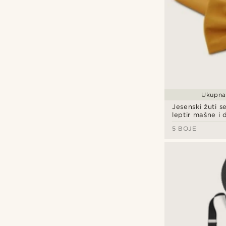
Ukupna 
Jesenski žuti s
leptir mašne i
maramice
5 BOJE