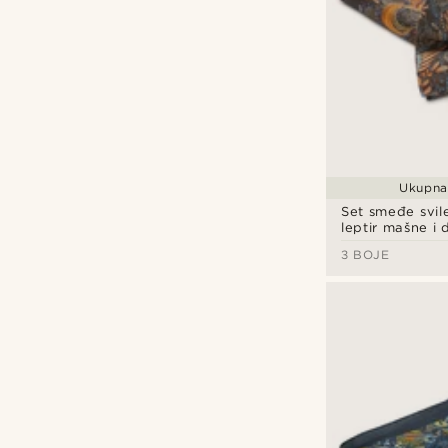
Ukupna 
Set smeđe svil
leptir mašne i
maramice
3 BOJE