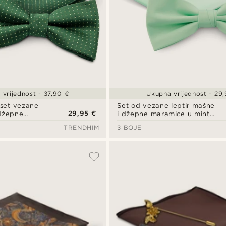
 vrijednost - 37,90 €
Ukupna vrijednost - 29
 set vezane
Set od vezane leptir mašne
29,95 €
 džepne
i džepne maramice u mint
zelenoj boji
TRENDHIM
3 BOJE