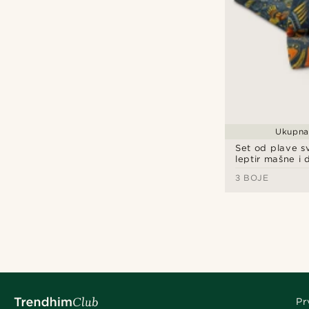
Ukupna 
Set od plave s
leptir mašne i
maramice
3 BOJE
Pr