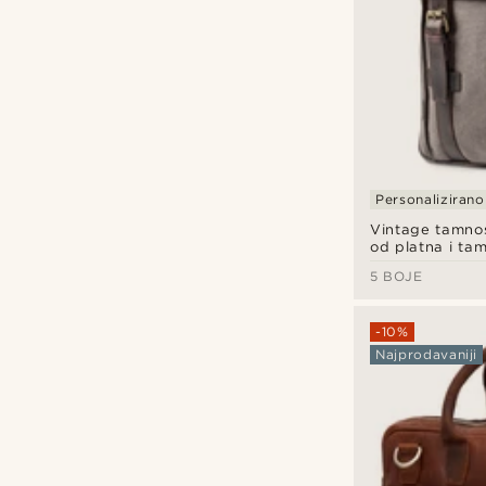
Personalizirano
Vintage tamnos
od platna i ta
5 BOJE
-10%
Najprodavaniji