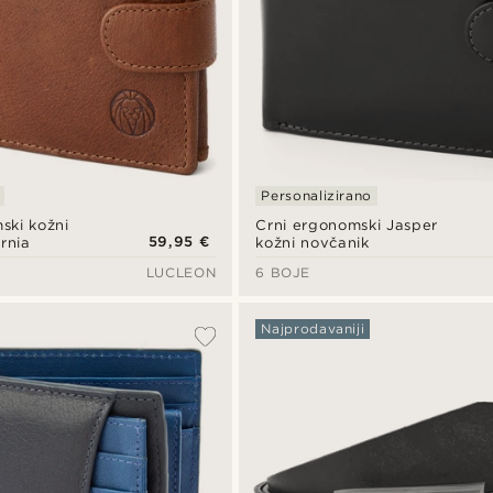
Personalizirano
ski kožni
Crni ergonomski Jasper
59,95 €
rnia
kožni novčanik
LUCLEON
6 BOJE
Najprodavaniji