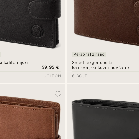
Personalizirano
 kalifornijski
Smeđi ergonomski
59,95 €
kalifornijski kožni novčanik
LUCLEON
6 BOJE