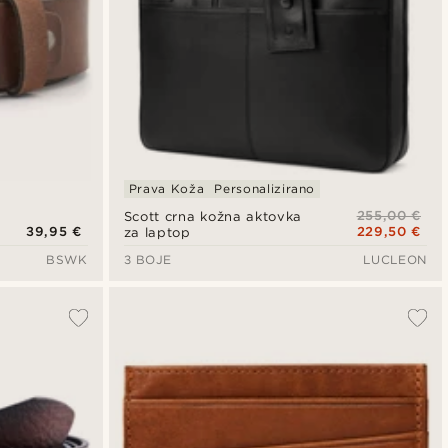
Prava Koža
Personalizirano
255,00 €
Scott crna kožna aktovka
39,95 €
229,50 €
za laptop
BSWK
3 BOJE
LUCLEON