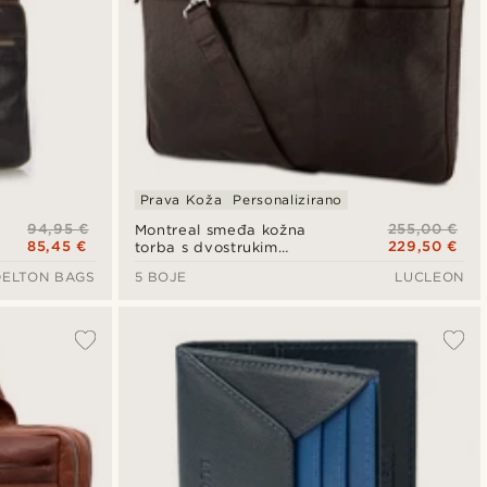
Prava Koža
Personalizirano
94,95 €
255,00 €
Montreal smeđa kožna
85,45 €
229,50 €
torba s dvostrukim
patentnim zatvaračem
DELTON BAGS
5 BOJE
LUCLEON