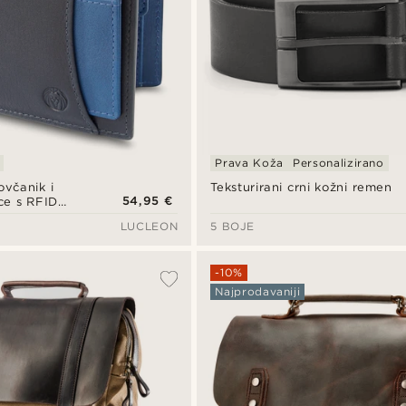
Prava Koža
Personalizirano
ovčanik i
Teksturirani crni kožni remen
54,95 €
ice s RFID
rnarsko
LUCLEON
5 BOJE
no plavoj
-10%
Najprodavaniji