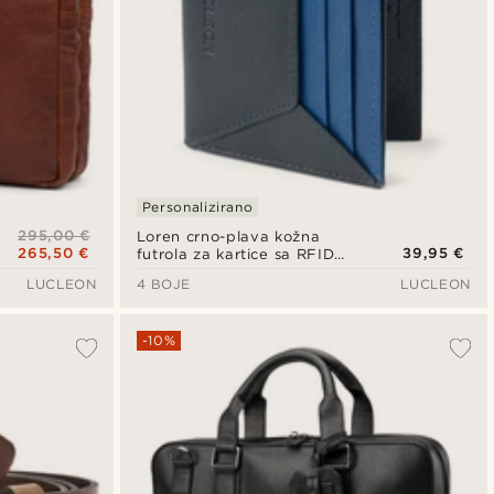
Personalizirano
295,00 €
Loren crno-plava kožna
265,50 €
39,95 €
futrola za kartice sa RFID
zaštitom
LUCLEON
4 BOJE
LUCLEON
-10%