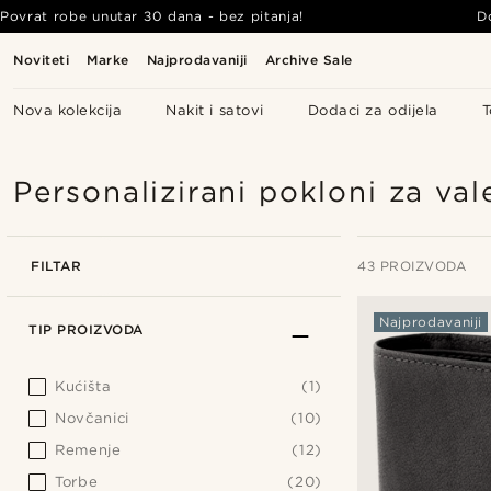
Povrat robe unutar 30 dana - bez pitanja!
D
Noviteti
Marke
Najprodavaniji
Archive Sale
Nova kolekcija
Nakit i satovi
Dodaci za odijela
T
Personalizirani pokloni za va
FILTAR
43 PROIZVODA
Najprodavaniji
TIP PROIZVODA
Kućišta
(1)
Novčanici
(10)
Remenje
(12)
Torbe
(20)