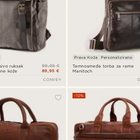
Prava Koža
Personalizirano
99,95 €
ivo ruksak
Tamnosmeđa torba za rame
89,95 €
mne kože
Manitoch
CONVEY
-10%