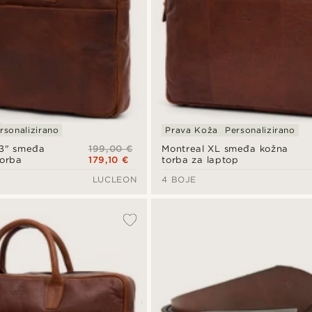
rsonalizirano
Prava Koža
Personalizirano
199,00 €
13" smeđa
Montreal XL smeđa kožna
179,10 €
torba
torba za laptop
LUCLEON
4 BOJE