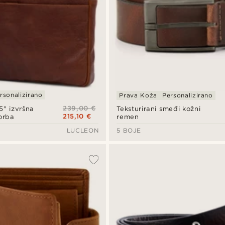
rsonalizirano
Prava Koža
Personalizirano
239,00 €
5" izvršna
Teksturirani smeđi kožni
215,10 €
orba
remen
LUCLEON
5 BOJE