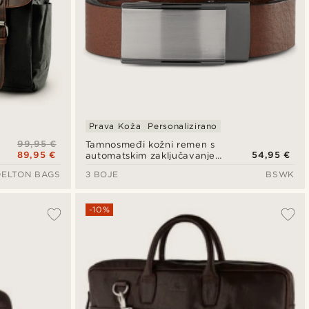
Prava Koža
Personalizirano
99,95 €
Tamnosmeđi kožni remen s
89,95 €
54,95 €
automatskim zaključavanjem
i čvrstom kopčom
DELTON BAGS
3 BOJE
BSWK
-10%