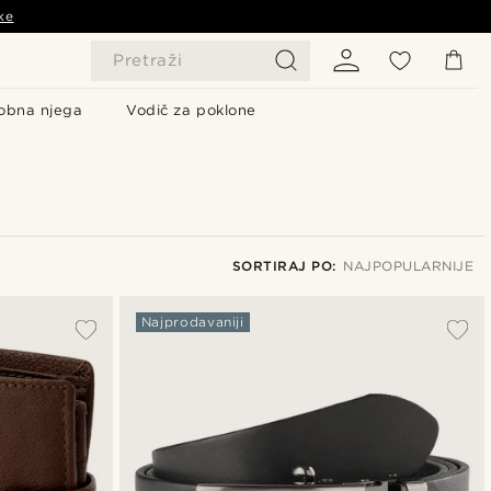
ke
Pretraži
obna njega
Vodič za poklone
SORTIRAJ PO:
NAJPOPULARNIJE
Najpopularnije
Najprodavaniji
Najnovije
Najniža cijena
Najviša cijena