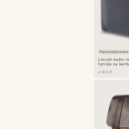
Personalizirano
Lincoln kožni n
futrola za kart
blokadom u mo
4 BOJE
modroj i kobalt
boji