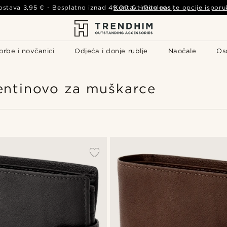
ostava
3,95 €
- Besplatno iznad
49,00 €
Kontaktirajte nas
-
Pogledajte opcije isporu
orbe i novčanici
Odjeća i donje rublje
Naočale
Os
lentinovo za muškarce