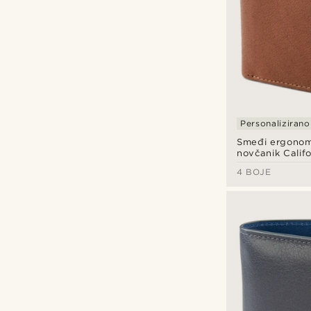
Koža
(38)
Platno
(5)
Personalizirano
Smeđi ergonom
Bež
(1)
novčanik Califo
Crna
(12)
4 BOJE
Narančasta
(1)
BSWK
(12)
Plava
(2)
Convey
(1)
Siva
(1)
Delton Bags
(4)
Smeđa
(26)
Fawler
(1)
Zelena
(1)
Lucleon
(25)