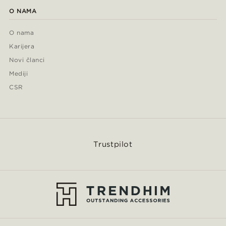
O NAMA
O nama
Karijera
Novi članci
Mediji
CSR
Trustpilot