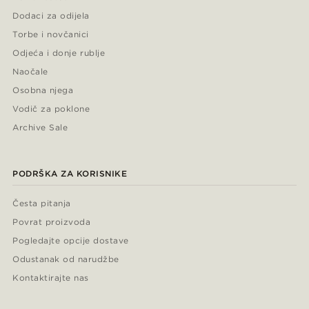
Dodaci za odijela
Torbe i novčanici
Odjeća i donje rublje
Naočale
Osobna njega
Vodič za poklone
Archive Sale
PODRŠKA ZA KORISNIKE
Česta pitanja
Povrat proizvoda
Pogledajte opcije dostave
Odustanak od narudžbe
Kontaktirajte nas