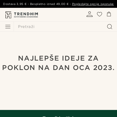
Dostava
3,95 €
- Besplatno iznad
49,00 €
-
Pogledajte opcije isporuke
Pretraži
NAJLEPŠE IDEJE ZA
POKLON NA DAN OCA 2023.