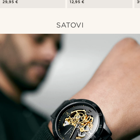
29,95 €
12,95 €
3
SATOVI