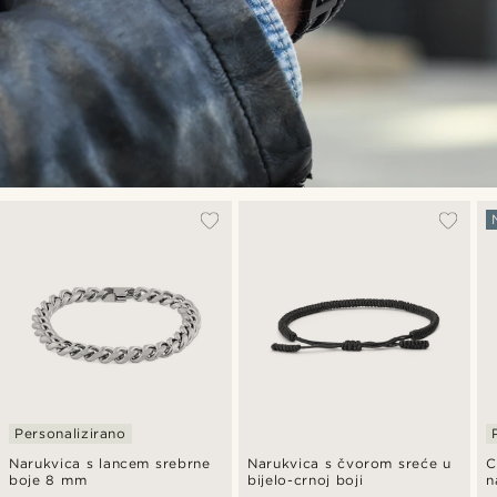
Personalizirano
Narukvica s lancem srebrne
Narukvica s čvorom sreće u
C
boje 8 mm
bijelo-crnoj boji
n