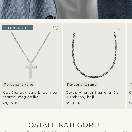
Najprodavaniji
Personalizirano
Personalizirano
Klasična ogrlica s križem od
Curtis Amager figaro lančić
C
nehrđajućeg čelika
u srebrnoj boji
29,95 €
39,95 €
3
OSTALE KATEGORIJE