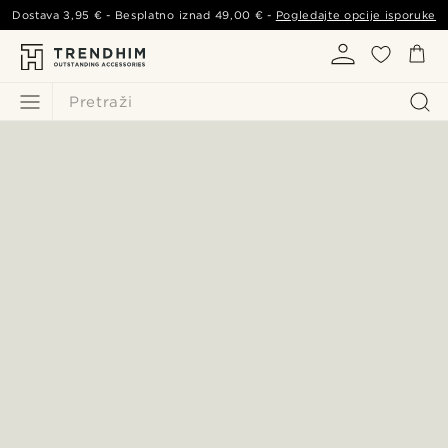
Dostava
3,95 €
- Besplatno iznad
49,00 €
-
Pogledajte opcije isporuke
Pretraži