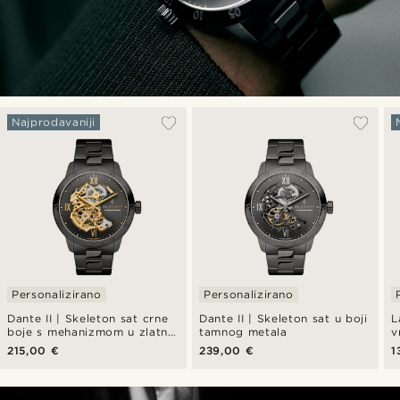
Najprodavaniji
Personalizirano
Personalizirano
Dante II | Skeleton sat crne
Dante II | Skeleton sat u boji
L
boje s mehanizmom u zlatnoj
tamnog metala
v
boji
n
215,00 €
239,00 €
1