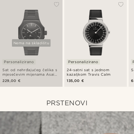
Nema na skladištu
Personalizirano
Personalizirano
Sat od nehrđajućeg čelika s
24-satni sat s jednom
S
mjesečevim mijenama Asai
kazaljkom Travis Calm
Mace
229,00 €
135,00 €
6
PRSTENOVI