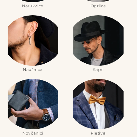
Narukvice
Ogrlice
Naušnice
Kape
Novčanici
Pletiva