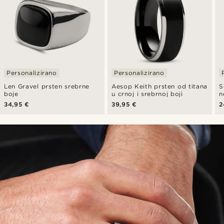
Personalizirano
Personalizirano
Len Gravel prsten srebrne
Aesop Keith prsten od titana
S
boje
u crnoj i srebrnoj boji
n
u
34,95 €
39,95 €
2