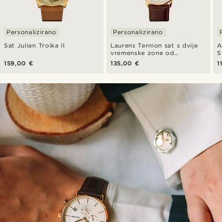
Personalizirano
Personalizirano
Sat Julian Troika II
Laurens Ternion sat s dvije
A
vremenske zone od
S
nehrđajućeg čelika
159,00 €
135,00 €
1