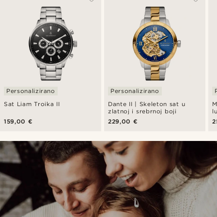
Personalizirano
Personalizirano
Sat Liam Troika II
Dante II | Skeleton sat u
M
zlatnoj i srebrnoj boji
l
159,00 €
229,00 €
2