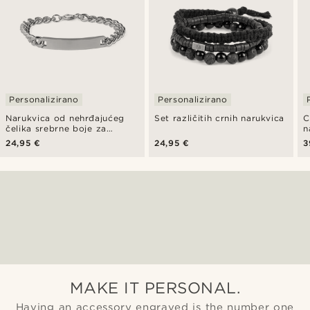
Personalizirano
Personalizirano
Narukvica od nehrđajućeg
Set različitih crnih narukvica
C
čelika srebrne boje za
n
identifikaciju, 7 mm
24,95 €
24,95 €
3
MAKE IT PERSONAL.
Having an accessory engraved is the number one