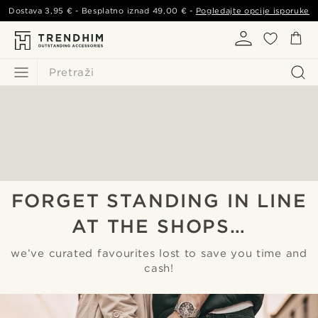
Dostava
3,95 €
- Besplatno iznad
49,00 €
-
Pogledajte opcije isporuke
Pretraži
FORGET STANDING IN LINE
AT THE SHOPS…
we’ve curated favourites lost to save you time and
cash!