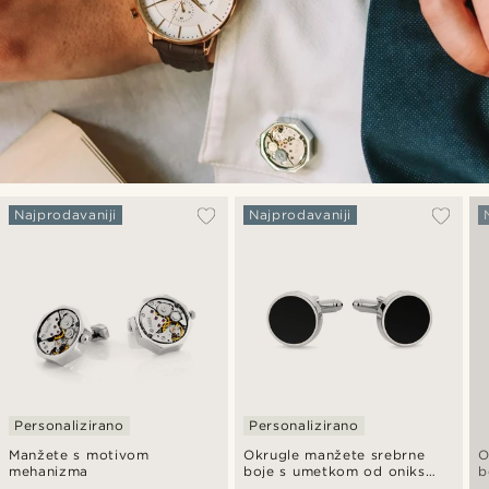
Najprodavaniji
Najprodavaniji
Personalizirano
Personalizirano
Manžete s motivom
Okrugle manžete srebrne
O
mehanizma
boje s umetkom od oniks
b
kamena