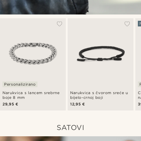
Personalizirano
Narukvica s lancem srebrne
Narukvica s čvorom sreće u
C
boje 8 mm
bijelo-crnoj boji
n
29,95 €
12,95 €
3
SATOVI