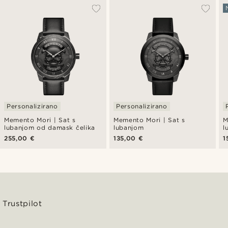
Personalizirano
Personalizirano
Memento Mori | Sat s
Memento Mori | Sat s
M
lubanjom od damask čelika
lubanjom
l
255,00 €
135,00 €
1
Trustpilot