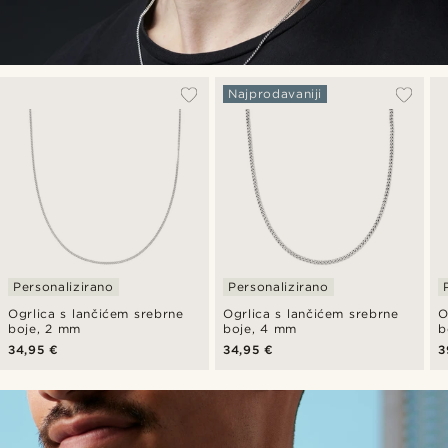
Najprodavaniji
Personalizirano
Personalizirano
Ogrlica s lančićem srebrne
Ogrlica s lančićem srebrne
O
boje, 2 mm
boje, 4 mm
b
34,95 €
34,95 €
3