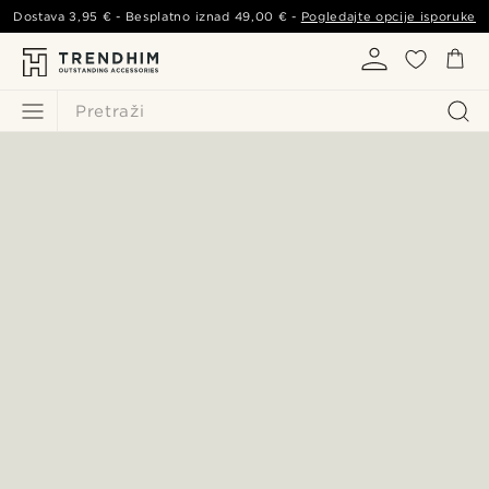
Dostava
3,95 €
- Besplatno iznad
49,00 €
-
Pogledajte opcije isporuke
Pretraži