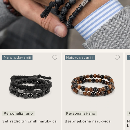
Najprodavaniji
Najprodavaniji
Personalizirano
Personalizirano
Set različitih crnih narukvica
Besprijekorna narukvica
N
b