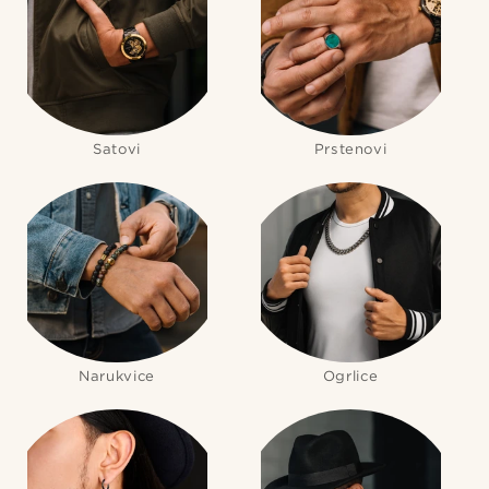
Satovi
Prstenovi
Narukvice
Ogrlice