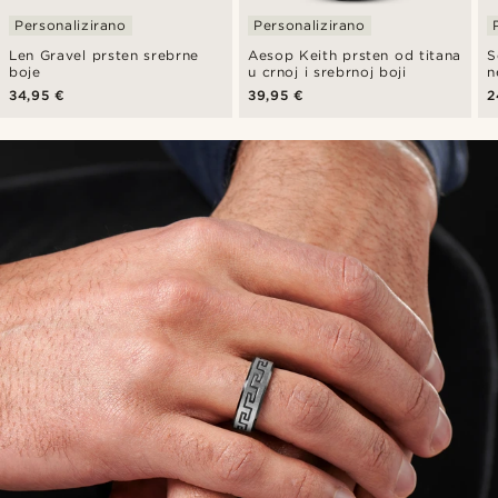
Personalizirano
Personalizirano
Len Gravel prsten srebrne
Aesop Keith prsten od titana
S
boje
u crnoj i srebrnoj boji
n
u
34,95 €
39,95 €
2