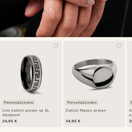
Personalizirano
Personalizirano
Crni čelični prsten sa SL
Čelični Mason prsten
A
dizajnom
u
24,95 €
34,95 €
3