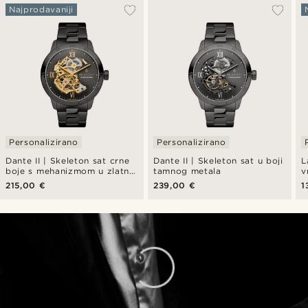
Najprodavaniji
Personalizirano
Personalizirano
Dante II | Skeleton sat crne
Dante II | Skeleton sat u boji
L
boje s mehanizmom u zlatnoj
tamnog metala
v
boji
n
215,00 €
239,00 €
1