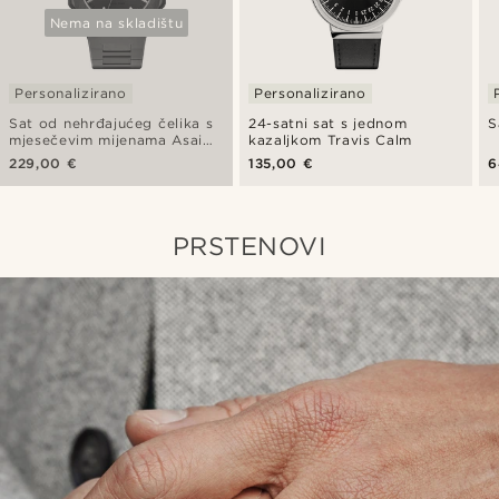
Nema na skladištu
Personalizirano
Personalizirano
Sat od nehrđajućeg čelika s
24-satni sat s jednom
S
mjesečevim mijenama Asai
kazaljkom Travis Calm
Mace
229,00 €
135,00 €
6
PRSTENOVI