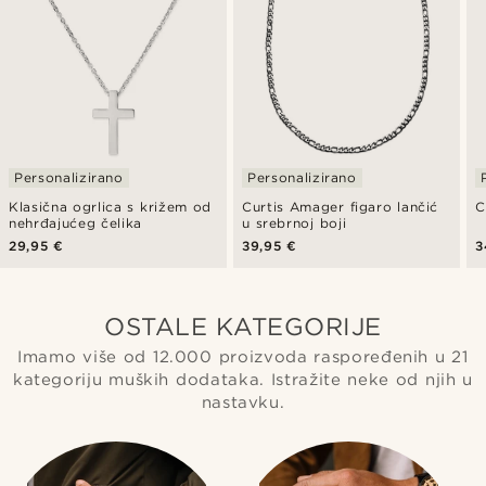
Personalizirano
Personalizirano
Klasična ogrlica s križem od
Curtis Amager figaro lančić
C
nehrđajućeg čelika
u srebrnoj boji
29,95 €
39,95 €
3
OSTALE KATEGORIJE
Imamo više od 12.000 proizvoda raspoređenih u 21
kategoriju muških dodataka. Istražite neke od njih u
nastavku.