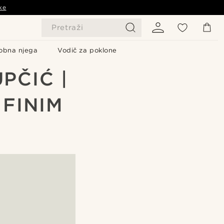
ke
Pretraži
obna njega
Vodič za poklone
PČIĆ |
 FINIM