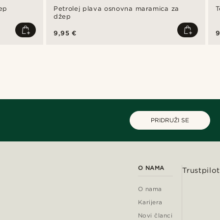
ep
Petrolej plava osnovna maramica za
T
džep
9,95 €
9
PRIDRUŽI SE
O NAMA
Trustpilot
O nama
Karijera
Novi članci