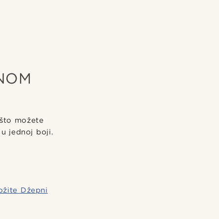
PNOM
 što možete
 u jednoj boji.
ožite Džepni