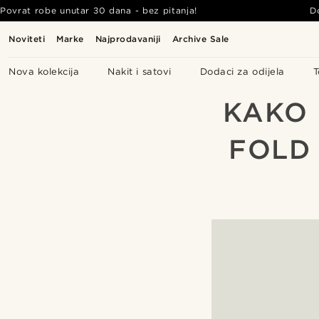
Povrat robe unutar 30 dana - bez pitanja!
D
Noviteti
Marke
Najprodavaniji
Archive Sale
Nova kolekcija
Nakit i satovi
Dodaci za odijela
T
KAKO 
FOLD 