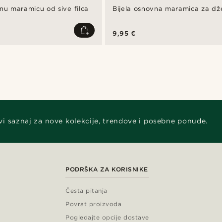
nu maramicu od sive filca
Bijela osnovna maramica za dž
9,95 €
vi saznaj za nove kolekcije, trendove i posebne ponude.
PODRŠKA ZA KORISNIKE
Česta pitanja
Povrat proizvoda
Pogledajte opcije dostave