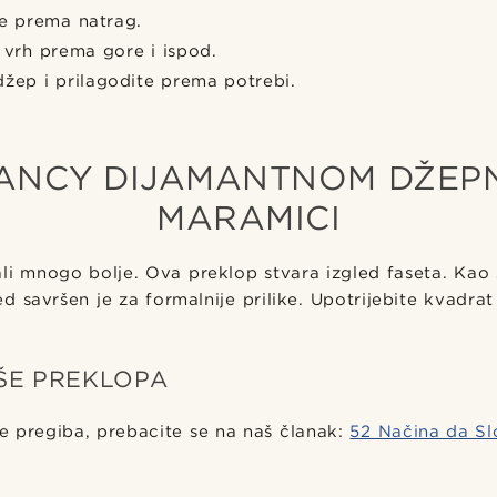
ne prema natrag.
 vrh prema gore i ispod.
džep i prilagodite prema potrebi.
ANCY DIJAMANTNOM DŽE
MARAMICI
ali mnogo bolje. Ova preklop stvara izgled faseta. Kao
led savršen je za formalnije prilike. Upotrijebite kvadrat
IŠE PREKLOPA
e pregiba, prebacite se na naš članak:
52 Načina da Sl