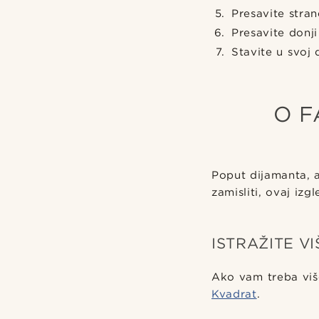
Presavite stra
Presavite donji
Stavite u svoj 
O F
Poput dijamanta, 
zamisliti, ovaj izg
ISTRAŽITE V
Ako vam treba viš
Kvadrat
.