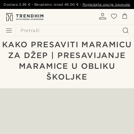
Dostava
3,95 €
- Besplatno iznad
49,00 €
-
Pogledajte opcije isporuke
Pretraži
KAKO PRESAVITI MARAMICU
ZA DŽEP | PRESAVIJANJE
MARAMICE U OBLIKU
ŠKOLJKE