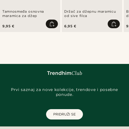
Tamnosmeđa osnovna
Držač za džepnu maramicu
B
maramica za džep
od sive filca
d
9,95 €
6,95 €
9
Prvi saznaj za nove kolekcije, trendove i posebne
ponude.
PRIDRUŽI SE