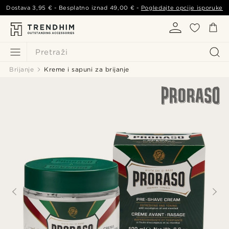
Dostava
3,95 €
- Besplatno iznad
49,00 €
-
Pogledajte opcije isporuke
Pretraži
Brijanje
Kreme i sapuni za brijanje