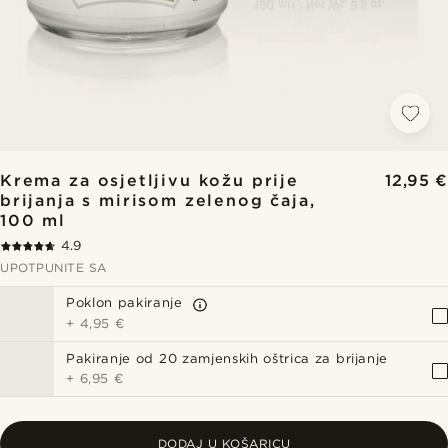
Krema za osjetljivu kožu prije
12,95 €
brijanja s mirisom zelenog čaja,
100 ml
4.9
UPOTPUNITE SA
Poklon pakiranje
+
4,95 €
Pakiranje od 20 zamjenskih oštrica za brijanje
+
6,95 €
DODAJ U KOŠARICU