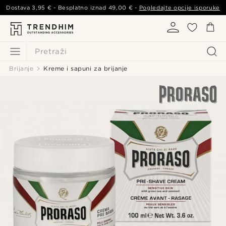
Dostava
3,95 €
- Besplatno iznad
49,00 €
-
Pogledajte opcije isporuke
Pretraži
Brijanje
Kreme i sapuni za brijanje