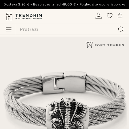
Dostava
3,95 €
- Besplatno iznad
49,00 €
-
Pogledajte opcije isporuke
Pretraži