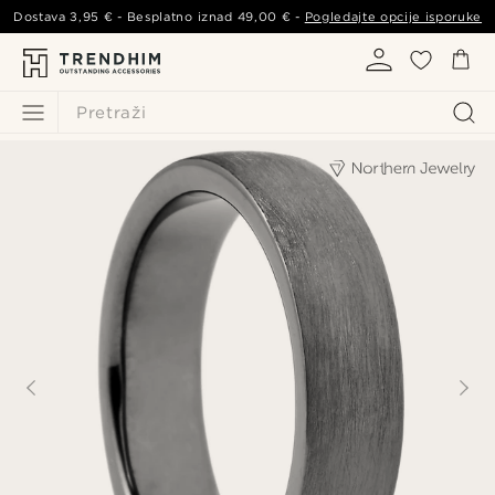
Dostava
3,95 €
- Besplatno iznad
49,00 €
-
Pogledajte opcije isporuke
Pretraži