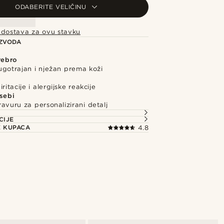
ODABERITE VELIČINU
 dostava za ovu stavku
IZVODA
rebro
ugotrajan i nježan prema koži
ritacije i alergijske reakcije
 sebi
avuru za personalizirani detalj
CIJE
E KUPACA
4.8