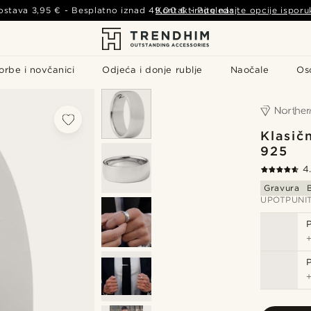
ostava
3,95 €
- Besplatno iznad
49,00 €
Kontaktirajte nas
-
Pogledajte opcije isporu
orbe i novčanici
Odjeća i donje rublje
Naočale
Os
Klasičn
925
4
Gravura
UPOTPUNI