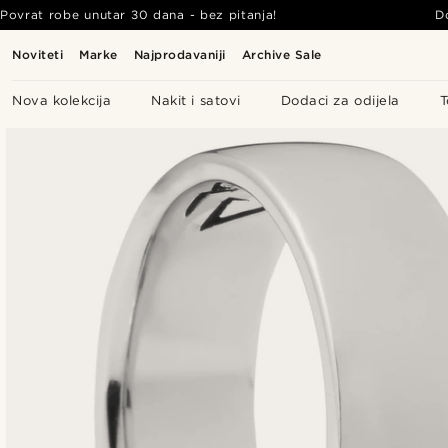
Povrat robe unutar 30 dana - bez pitanja!
D
Noviteti
Marke
Najprodavaniji
Archive Sale
Nova kolekcija
Nakit i satovi
Dodaci za odijela
T