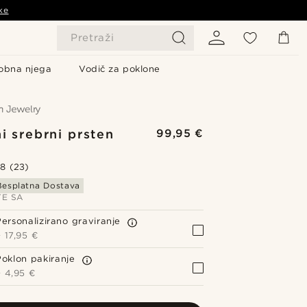
ke
Pretraži
obna njega
Vodič za poklone
i srebrni prsten
99,95 €
.8
(23)
Besplatna Dostava
TE SA
Personalizirano graviranje
+
17,95 €
Poklon pakiranje
+
4,95 €