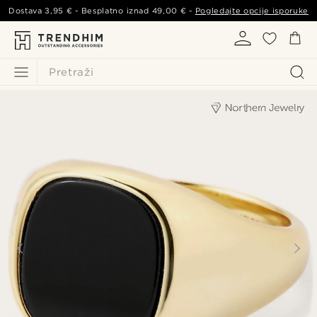
Dostava
3,95 €
- Besplatno iznad
49,00 €
-
Pogledajte opcije isporuke
Pretraži