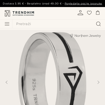
Dostava
3,95 €
- Besplatno iznad
49,00 €
-
Pogledajte opcije isporuke
Pretraži